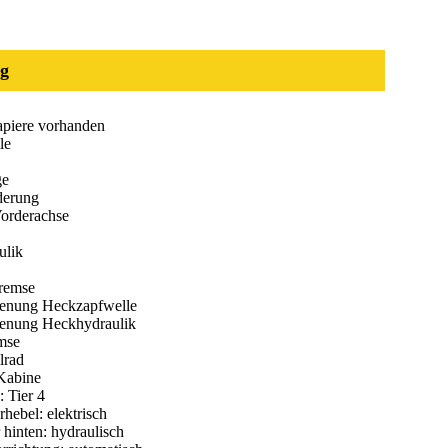
g
piere vorhanden
le
ge
derung
Vorderachse
ulik
remse
enung Heckzapfwelle
enung Heckhydraulik
mse
lrad
 Kabine
 Tier 4
hebel: elektrisch
 hinten: hydraulisch