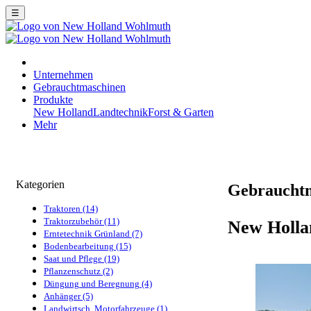
☰
Unternehmen
Gebrauchtmaschinen
Produkte
New Holland
Landtechnik
Forst & Garten
Mehr
Kategorien
Gebraucht
Traktoren (14)
Traktorzubehör (11)
New Holla
Erntetechnik Grünland (7)
Bodenbearbeitung (15)
Saat und Pflege (19)
Pflanzenschutz (2)
Düngung und Beregnung (4)
Anhänger (5)
Landwirtsch. Motorfahrzeuge (1)