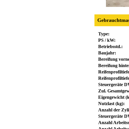
Gebrauchtmas
Type:
PS / kW:
Betriebsstd.:
Baujahr:
Bereifung vorn
Bereifung hinte
Reifenprofiltie
Reifenprofiltief
Steuergeräte D
Zul. Gesamtgew
Eigengewicht (k
Nutzlast (kg):
Anzahl der Zyl
Steuergeräte DW
Anzahl Arbeits
Anzahl Arbeitss