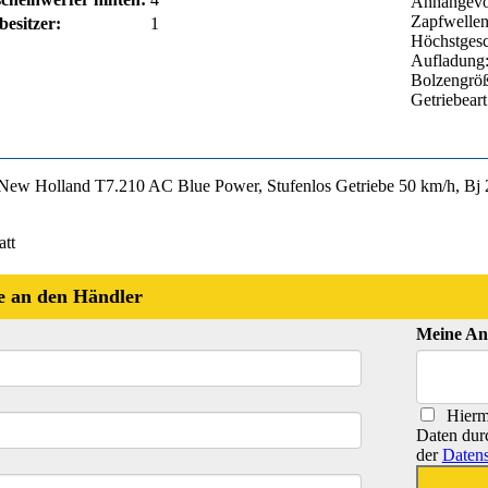
Anhängevor
Zapfwellen
esitzer:
1
Höchstgesc
Aufladung:
Bolzengrö
Getriebear
 New Holland T7.210 AC Blue Power, Stufenlos Getriebe 50 km/h, Bj 20
att
e an den Händler
Meine An
Hiermi
Daten dur
der
Datens