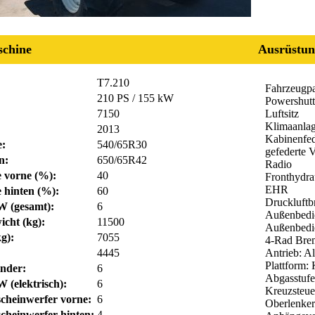
chine
Ausrüstun
T7.210
Fahrzeugpa
210 PS / 155 kW
Powershutt
7150
Luftsitz
Klimaanla
2013
Kabinenfe
e:
540/65R30
gefederte 
n:
650/65R42
Radio
fe vorne (%):
40
Fronthydra
EHR
e hinten (%):
60
Druckluftb
W (gesamt):
6
Außenbedi
icht (kg):
11500
Außenbedi
g):
7055
4-Rad Bre
4445
Antrieb: Al
Plattform:
inder:
6
Abgasstufe:
 (elektrisch):
6
Kreuzsteuer
scheinwerfer vorne:
6
Oberlenker
cheinwerfer hinten:
4