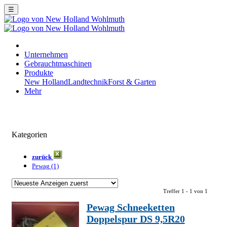
☰
Unternehmen
Gebrauchtmaschinen
Produkte
New Holland
Landtechnik
Forst & Garten
Mehr
Kategorien
zurück
Pewag (1)
Treffer 1 - 1 von 1
Pewag Schneeketten
Doppelspur DS 9,5R20