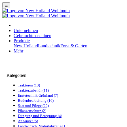
☰
Unternehmen
Gebrauchtmaschinen
Produkte
New Holland
Landtechnik
Forst & Garten
Mehr
Kategorien
Traktoren (13)
Traktorzubehör (11)
Erntetechnik Grünland (7)
Bodenbearbeitung (16)
Saat und Pflege (20)
Pflanzenschutz (2)
Düngung und Beregnung (4)
Anhänger (5)
Landwirtsch. Motorfahrzeuge (1)