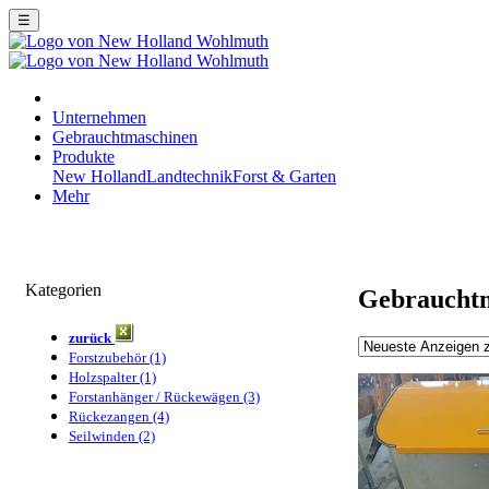
☰
Unternehmen
Gebrauchtmaschinen
Produkte
New Holland
Landtechnik
Forst & Garten
Mehr
Kategorien
Gebraucht
zurück
Forstzubehör (1)
Holzspalter (1)
Forstanhänger / Rückewägen (3)
Rückezangen (4)
Seilwinden (2)