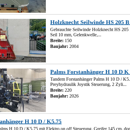
Holzknecht Seilwinde HS 205 B
Gebrauchte Seilwinde Holzknecht HS 205 
Seil 10 mm, Gelenkwelle,...
Breite:
150
Baujahr:
2004
Palms Forstanhänger H 10 D K 
Tandem Forstanhänger Palms H 10 D / K5.
Preyhydraulik Joystik Steuerung, 2 Zyli...
Breite:
220
Baujahr:
2026
anhänger H 10 D / K5.75
lms H 10 D / K5.75 mit Elektro on off Steuerung, Greifer 145 cm, dopp