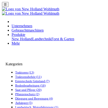
☰
Unternehmen
Gebrauchtmaschinen
Produkte
New Holland
Landtechnik
Forst & Garten
Mehr
Kategorien
Traktoren (13)
Traktorzubehör (11)
Erntetechnik Grünland (7)
Bodenbearbeitung (16)
Saat und Pflege (20)
Pflanzenschutz (2)
Düngung und Beregnung (4)
Anhänger (5)
Landwirtsch. Motorfahrzeuge (1)