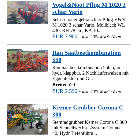
Vogel&Noot Pflug M 1020 3
schar Vario
Sehr schöner gebrauchter Pflug V&N
M 1020 3 schar Vario, Mollblech WL
430, RH 78 cm, KA 10...
EUR 7.900,-
inkl. 13% MwSt./Verm.
Rau Saatbeetkombination
550
Rau Saatbeetkombination 550 5,5m
hydr. klappbar, 2 Nachläuferwalzen mit
Eggenfelder und G...
Breite:
550
EUR 2.590,-
inkl. 13% MwSt./Verm.
Kerner Grubber Corona C
300
Sternradgrubber Kerner Corona C 300
mit Schnellwechsel-System Connect
40, Hydr.Tiefenführu...