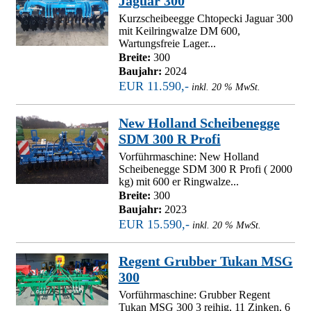
Jaguar 300
Kurzscheibeegge Chtopecki Jaguar 300
mit Keilringwalze DM 600,
Wartungsfreie Lager...
Breite:
300
Baujahr:
2024
EUR 11.590,-
inkl. 20 % MwSt.
New Holland Scheibenegge
SDM 300 R Profi
Vorführmaschine: New Holland
Scheibenegge SDM 300 R Profi ( 2000
kg) mit 600 er Ringwalze...
Breite:
300
Baujahr:
2023
EUR 15.590,-
inkl. 20 % MwSt.
Regent Grubber Tukan MSG
300
Vorführmaschine: Grubber Regent
Tukan MSG 300 3 reihig, 11 Zinken, 6