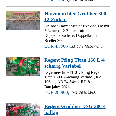
inkl. 20 % MwSt.
Hatzenbichler Grubber 300
12 Zinken
Grubber Hatzenbichler Exaktor 3 m mit
Säkasten, 12 Zinken mit
Doppelherzschare, Doppelkrüm...
Breite:
300
EUR 4.790,-
inkl. 13% MwSt./Verm.
Regent Pflug Titan 160 L 4-
scharig Variabel
Lagermaschine NEU: Pflug Regent
Titan 160 L 4-scharig Variabel, KA
106cm, AB 34-54cm, RH 8...
Baujahr:
2024
EUR 28.900,-
inkl. 20 % MwSt.
Regent Grubber DSG 300 4
balkig