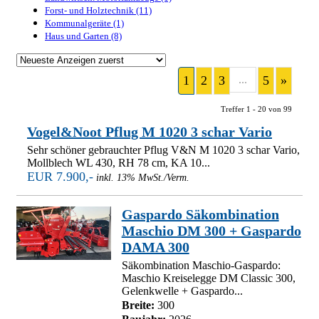
Forst- und Holztechnik (11)
Kommunalgeräte (1)
Haus und Garten (8)
1
2
3
...
5
»
Treffer 1 - 20 von 99
Vogel&Noot Pflug M 1020 3 schar Vario
Sehr schöner gebrauchter Pflug V&N M 1020 3 schar Vario,
Mollblech WL 430, RH 78 cm, KA 10...
EUR 7.900,-
inkl. 13% MwSt./Verm.
Gaspardo Säkombination
Maschio DM 300 + Gaspardo
DAMA 300
Säkombination Maschio-Gaspardo:
Maschio Kreiselegge DM Classic 300,
Gelenkwelle + Gaspardo...
Breite:
300