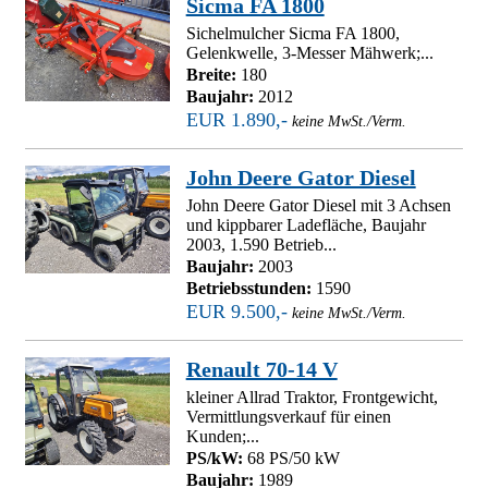
Sicma FA 1800
Sichelmulcher Sicma FA 1800,
Gelenkwelle, 3-Messer Mähwerk;...
Breite:
180
Baujahr:
2012
EUR 1.890,-
keine MwSt./Verm.
John Deere Gator Diesel
John Deere Gator Diesel mit 3 Achsen
und kippbarer Ladefläche, Baujahr
2003, 1.590 Betrieb...
Baujahr:
2003
Betriebsstunden:
1590
EUR 9.500,-
keine MwSt./Verm.
Renault 70-14 V
kleiner Allrad Traktor, Frontgewicht,
Vermittlungsverkauf für einen
Kunden;...
PS/kW:
68 PS/50 kW
Baujahr:
1989