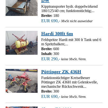
DW
Kipptransporter hydr. doppelwirkend
180/125/40 cm; funktionstüchtig;...
Breite:
180
EUR 690,-
MwSt nicht ausweisbar
Hardi 300lt 6m
Feldspritze Hardi mit 300 lt Tank und 6
m Spritzbalken;...
Breite:
600
Inhalt:
300
EUR 290,-
keine MwSt./Verm.
Pöttinger ZK 436H
Funktionstüchtiger Kreiselheuer
Pöttinger ZK 436H mit Gelenkwelle,
mechanische Rückschwenk...
Breite:
300
EUR 690,-
keine MwSt./Verm.