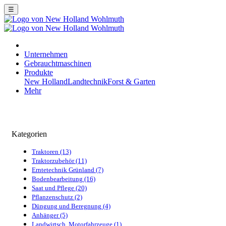
☰
Unternehmen
Gebrauchtmaschinen
Produkte
New Holland
Landtechnik
Forst & Garten
Mehr
Kategorien
Traktoren (13)
Traktorzubehör (11)
Erntetechnik Grünland (7)
Bodenbearbeitung (16)
Saat und Pflege (20)
Pflanzenschutz (2)
Düngung und Beregnung (4)
Anhänger (5)
Landwirtsch. Motorfahrzeuge (1)