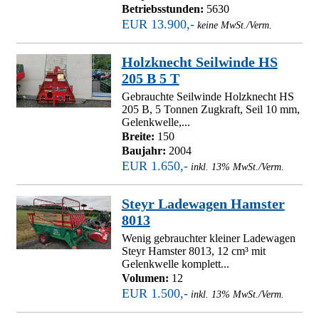
Betriebsstunden:
5630
EUR 13.900,-
keine MwSt./Verm.
Holzknecht Seilwinde HS
205 B 5 T
Gebrauchte Seilwinde Holzknecht HS
205 B, 5 Tonnen Zugkraft, Seil 10 mm,
Gelenkwelle,...
Breite:
150
Baujahr:
2004
EUR 1.650,-
inkl. 13% MwSt./Verm.
Steyr Ladewagen Hamster
8013
Wenig gebrauchter kleiner Ladewagen
Steyr Hamster 8013, 12 cm³ mit
Gelenkwelle komplett...
Volumen:
12
EUR 1.500,-
inkl. 13% MwSt./Verm.