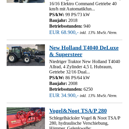
16/16 Elektro Command Getriebe 40
km/h mit Automatikfun...
PS/kW:
99 PS/73 kW
Baujahr:
2018
Betriebsstunden:
940
EUR 68.900,-
inkl. 13% MwSt./Verm.
New Holland T4040 DeLuxe
& Supersteer
Niedriger Traktor New Holland T4040
Allrad, 4 Zylinder 4,5 L Hubraum,
Getriebe 32/16 Dual...
PS/kW:
86 PS/64 kW
Baujahr:
2008
Betriebsstunden:
6250
EUR 34.900,-
inkl. 13% MwSt./Verm.
Vogel&Noot TSA/P 280
Schlegelhäcksler Vogel & Noot TSA/P
280, hydraulische Verschiebung,
Hämmer, Gelenkwelle;...