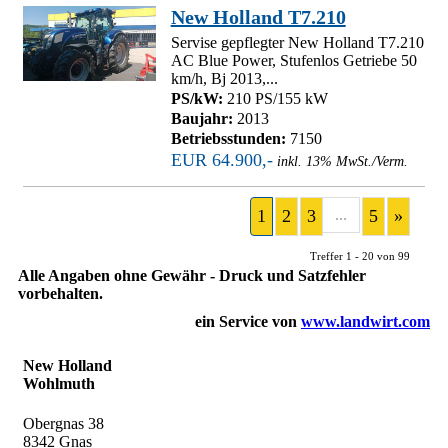
New Holland T7.210
Servise gepflegter New Holland T7.210
AC Blue Power, Stufenlos Getriebe 50
km/h, Bj 2013,...
PS/kW:
210 PS/155 kW
Baujahr:
2013
Betriebsstunden:
7150
EUR 64.900,-
inkl. 13% MwSt./Verm.
1
2
3
...
5
»
Treffer 1 - 20 von 99
Alle Angaben ohne Gewähr - Druck und Satzfehler
vorbehalten.
ein Service von
www.landwirt.com
New Holland
Wohlmuth
Obergnas 38
8342 Gnas