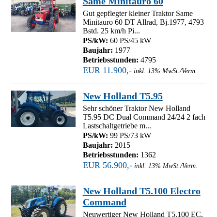
Same Minitauro 60
Gut gepflegter kleiner Traktor Same
Minitauro 60 DT Allrad, Bj.1977, 4793
Bstd. 25 km/h Pi...
PS/kW:
60 PS/45 kW
Baujahr:
1977
Betriebsstunden:
4795
EUR 11.900,-
inkl. 13% MwSt./Verm.
New Holland T5.95
Sehr schöner Traktor New Holland
T5.95 DC Dual Command 24/24 2 fach
Lastschaltgetriebe m...
PS/kW:
99 PS/73 kW
Baujahr:
2015
Betriebsstunden:
1362
EUR 56.900,-
inkl. 13% MwSt./Verm.
New Holland T5.100 Electro
Command
Neuwertiger New Holland T5.100 EC,