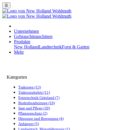
☰
Unternehmen
Gebrauchtmaschinen
Produkte
New Holland
Landtechnik
Forst & Garten
Mehr
Kategorien
Traktoren (13)
Traktorzubehör (11)
Erntetechnik Grünland (7)
Bodenbearbeitung (16)
Saat und Pflege (20)
Pflanzenschutz (2)
Düngung und Beregnung (4)
Anhänger (5)
Landwirtsch. Motorfahrzeuge (1)