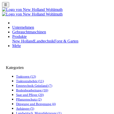
☰
Unternehmen
Gebrauchtmaschinen
Produkte
New Holland
Landtechnik
Forst & Garten
Mehr
Kategorien
Traktoren (13)
Traktorzubehör (11)
Erntetechnik Grünland (7)
Bodenbearbeitung (16)
Saat und Pflege (20)
Pflanzenschutz (2)
Düngung und Beregnung (4)
Anhänger (5)
Landwirtsch. Motorfahrzeuge (1)