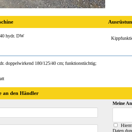
chine
Ausrüstun
/40 hydr. DW
Kippfunkti
dr. doppelwirkend 180/125/40 cm; funktionstüchtig;
att
e an den Händler
Meine An
Hiermi
Daten dur