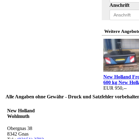
Anschrift
Weitere Angebote
New Holland Fr
600 kg New Hol
EUR 950,--
Alle Angaben ohne Gewähr - Druck und Satzfehler vorbehalten
New Holland
Wohlmuth
Obergnas 38
8342 Gnas