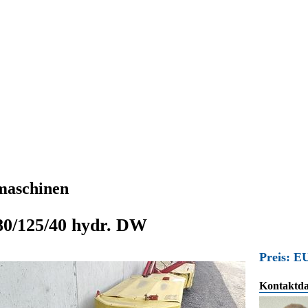
maschinen
80/125/40 hydr. DW
Preis: E
Kontaktda