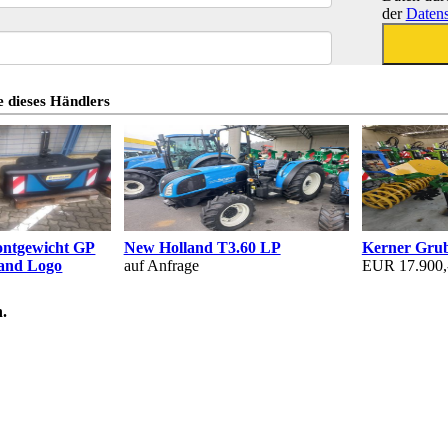
der
Datens
 dieses Händlers
ontgewicht GP
New Holland T3.60 LP
Kerner Gru
land Logo
auf Anfrage
EUR 17.900,
.