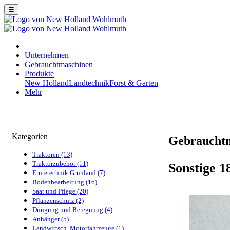
☰
Unternehmen
Gebrauchtmaschinen
Produkte
New Holland
Landtechnik
Forst & Garten
Mehr
Kategorien
Gebraucht
Traktoren (13)
Traktorzubehör (11)
Sonstige 1
Erntetechnik Grünland (7)
Bodenbearbeitung (16)
Saat und Pflege (20)
Pflanzenschutz (2)
Düngung und Beregnung (4)
Anhänger (5)
Landwirtsch. Motorfahrzeuge (1)