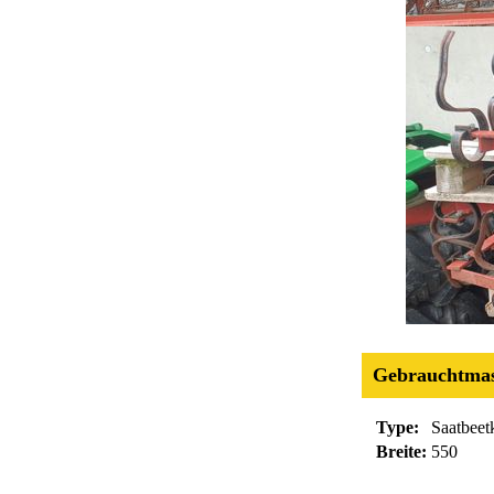
Gebrauchtmas
Type:
Saatbeet
Breite:
550