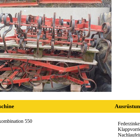
chine
Ausrüstun
kombination 550
Federzinke
Klappvorri
Nachlaufei