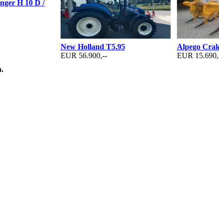
nger H 10 D /
New Holland T5.95
Alpego Cra
EUR 56.900,--
EUR 15.690,
.