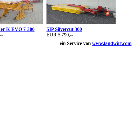
ker K-EVO 7-300
SIP Silvercut 300
--
EUR 5.790,--
ein Service von
www.landwirt.com