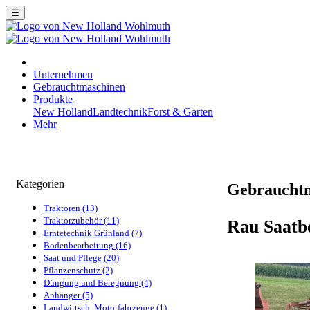
☰
Unternehmen
Gebrauchtmaschinen
Produkte
New Holland
Landtechnik
Forst & Garten
Mehr
Kategorien
Gebraucht
Traktoren (13)
Traktorzubehör (11)
Rau Saatb
Erntetechnik Grünland (7)
Bodenbearbeitung (16)
Saat und Pflege (20)
Pflanzenschutz (2)
Düngung und Beregnung (4)
Anhänger (5)
Landwirtsch. Motorfahrzeuge (1)