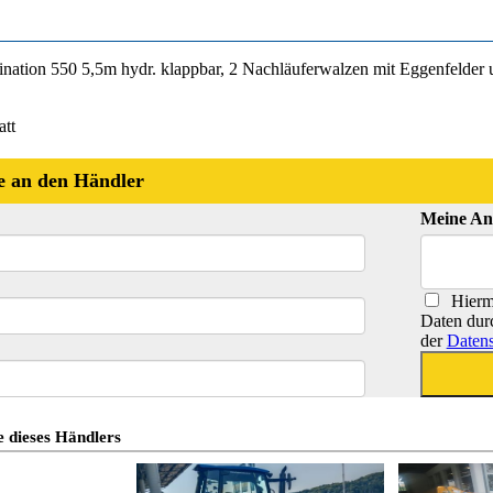
nation 550 5,5m hydr. klappbar, 2 Nachläuferwalzen mit Eggenfelder 
att
e an den Händler
Meine An
Hiermi
Daten dur
der
Datens
 dieses Händlers