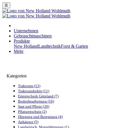
☰
Unternehmen
Gebrauchtmaschinen
Produkte
New Holland
Landtechnik
Forst & Garten
Mehr
Kategorien
Traktoren (13)
Traktorzubehör (11)
Erntetechnik Grünland (7)
Bodenbearbeitung (16)
Saat und Pflege (20)
Pflanzenschutz (2)
Düngung und Beregnung (4)
Anhänger (5)
Landwirtsch. Motorfahrzeuge (1)