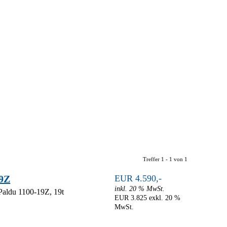
Treffer 1 - 1 von 1
19Z
EUR 4.590,-
inkl. 20 % MwSt.
 Paldu 1100-19Z, 19t
EUR 3.825 exkl. 20 %
MwSt.