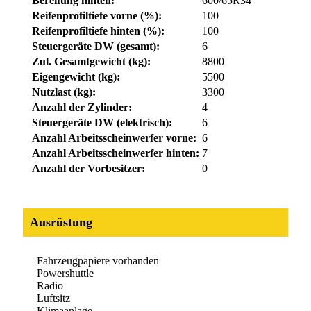
Bereifung hinten:
600/65R34
Reifenprofiltiefe vorne (%):
100
Reifenprofiltiefe hinten (%):
100
Steuergeräte DW (gesamt):
6
Zul. Gesamtgewicht (kg):
8800
Eigengewicht (kg):
5500
Nutzlast (kg):
3300
Anzahl der Zylinder:
4
Steuergeräte DW (elektrisch):
6
Anzahl Arbeitsscheinwerfer vorne:
6
Anzahl Arbeitsscheinwerfer hinten:
7
Anzahl der Vorbesitzer:
0
Ausrüstung
Fahrzeugpapiere vorhanden
Powershuttle
Radio
Luftsitz
Klimaanlage