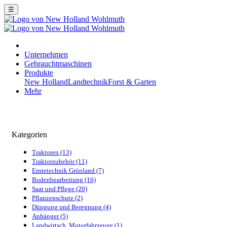
☰
Unternehmen
Gebrauchtmaschinen
Produkte
New Holland
Landtechnik
Forst & Garten
Mehr
Kategorien
Traktoren (13)
Traktorzubehör (11)
Erntetechnik Grünland (7)
Bodenbearbeitung (16)
Saat und Pflege (20)
Pflanzenschutz (2)
Düngung und Beregnung (4)
Anhänger (5)
Landwirtsch. Motorfahrzeuge (1)