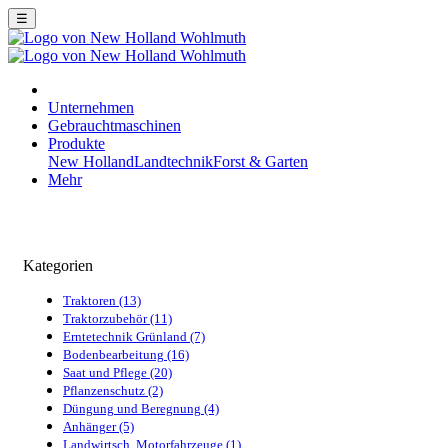
☰
Unternehmen
Gebrauchtmaschinen
Produkte
New Holland
Landtechnik
Forst & Garten
Mehr
Kategorien
Traktoren (13)
Traktorzubehör (11)
Erntetechnik Grünland (7)
Bodenbearbeitung (16)
Saat und Pflege (20)
Pflanzenschutz (2)
Düngung und Beregnung (4)
Anhänger (5)
Landwirtsch. Motorfahrzeuge (1)