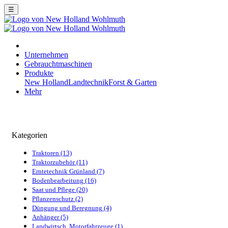
☰
Unternehmen
Gebrauchtmaschinen
Produkte
New Holland
Landtechnik
Forst & Garten
Mehr
Kategorien
Traktoren (13)
Traktorzubehör (11)
Erntetechnik Grünland (7)
Bodenbearbeitung (16)
Saat und Pflege (20)
Pflanzenschutz (2)
Düngung und Beregnung (4)
Anhänger (5)
Landwirtsch. Motorfahrzeuge (1)