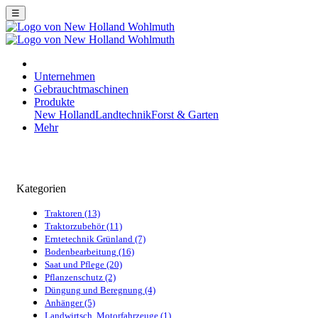
☰
Unternehmen
Gebrauchtmaschinen
Produkte
New Holland
Landtechnik
Forst & Garten
Mehr
Kategorien
Traktoren (13)
Traktorzubehör (11)
Erntetechnik Grünland (7)
Bodenbearbeitung (16)
Saat und Pflege (20)
Pflanzenschutz (2)
Düngung und Beregnung (4)
Anhänger (5)
Landwirtsch. Motorfahrzeuge (1)