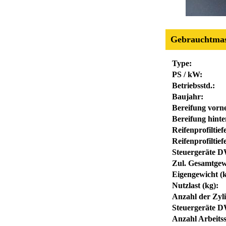
Gebrauchtmas
Type:
PS / kW:
Betriebsstd.:
Baujahr:
Bereifung vorn
Bereifung hinte
Reifenprofiltie
Reifenprofiltief
Steuergeräte D
Zul. Gesamtgew
Eigengewicht (k
Nutzlast (kg):
Anzahl der Zyl
Steuergeräte DW
Anzahl Arbeits