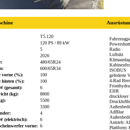
chine
Ausrüstun
T5.120
Fahrzeugpa
120 PS / 89 kW
Powershutt
5
Radio
Luftsitz
2026
Klimaanla
e:
480/65R24
Kabinenfe
n:
600/65R34
ISOBUS
fe vorne (%):
100
gefederte 
4-Rad Bre
e hinten (%):
100
Fronthydra
W (gesamt):
6
EHR
icht (kg):
8800
druckloser
g):
5500
Druckluftb
3300
Außenbedi
AdBlue
inder:
4
Außenbedi
 (elektrisch):
6
Antrieb: Al
scheinwerfer vorne:
6
Plattform: