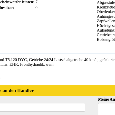
cheinwerfer hinten:
7
Abgasstufe:
Kreuzsteuer
esitzer:
0
Oberlenker
Anhängevor
Zapfwellen
Höchstgesc
Aufladung:
Getriebear
Bolzengrö
nd T5.120 DYC, Getriebe 24/24 Lastschaltgetriebe 40 km/h, gefederte
Klima, EHR, Fronthydraulik, uvm.
att
e an den Händler
Meine An