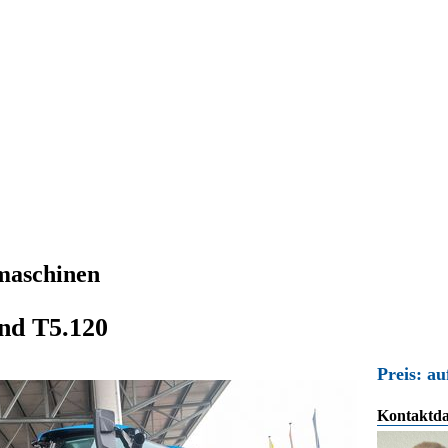
maschinen
nd T5.120
Preis: au
Kontaktda