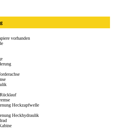
g
piere vorhanden
le
ge
derung
Vorderachse
mse
ulik
 Rücklauf
remse
enung Heckzapfwelle
enung Heckhydraulik
lrad
 Kabine