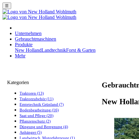
☰
Unternehmen
Gebrauchtmaschinen
Produkte
New Holland
Landtechnik
Forst & Garten
Mehr
Kategorien
Gebraucht
Traktoren (13)
Traktorzubehör (11)
New Holla
Erntetechnik Grünland (7)
Bodenbearbeitung (16)
Saat und Pflege (20)
Pflanzenschutz (2)
Düngung und Beregnung (4)
Anhänger (5)
Landwirtsch. Motorfahrzeuge (1)