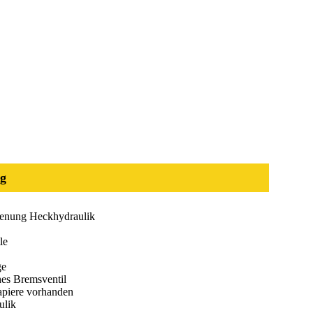
g
enung Heckhydraulik
le
ge
hes Bremsventil
piere vorhanden
ulik