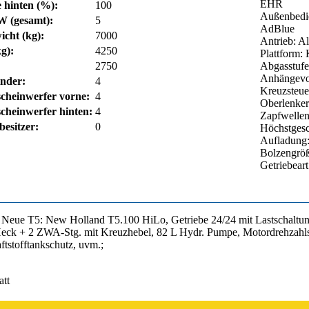
EHR
e hinten (%):
100
Außenbedi
W (gesamt):
5
AdBlue
icht (kg):
7000
Antrieb: Al
g):
4250
Plattform:
2750
Abgasstufe:
Anhängevor
inder:
4
Kreuzsteue
scheinwerfer vorne:
4
Oberlenker
cheinwerfer hinten:
4
Zapfwellen
esitzer:
0
Höchstgesc
Aufladung:
Bolzengrö
Getriebear
Neue T5: New Holland T5.100 HiLo, Getriebe 24/24 mit Lastschaltung 
eck + 2 ZWA-Stg. mit Kreuzhebel, 82 L Hydr. Pumpe, Motordrehzahlsp
ftstofftankschutz, uvm.;
att