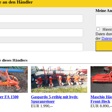
e an den Händler
Meine An
Hiermi
Daten dur
der
Datens
 dieses Händlers
er FA 1500
Gaspardo 5-reihig mit hydr.
Maschio Häc
Spuranreisser
Front-Heck
EUR 1.990,--
EUR 8.890,-