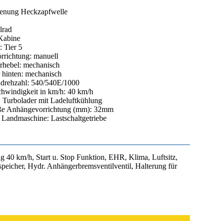
enung Heckzapfwelle
lrad
 Kabine
 Tier 5
richtung: manuell
rhebel: mechanisch
 hinten: mechanisch
drehzahl: 540/540E/1000
hwindigkeit in km/h: 40 km/h
 Turbolader mit Ladeluftkühlung
ße Anhängevorrichtung (mm): 32mm
t Landmaschine: Lastschaltgetriebe
40 km/h, Start u. Stop Funktion, EHR, Klima, Luftsitz,
eicher, Hydr. Anhängerbremsventilventil, Halterung für