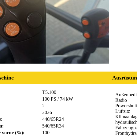
chine
Ausrüstun
T5.100
Außenbedi
100 PS / 74 kW
Radio
2
Powershutt
Luftsitz
2026
Klimaanla
e:
440/65R24
hydraulisc
n:
540/65R34
Fahrzeugpa
fe vorne (%):
100
Fronthydra