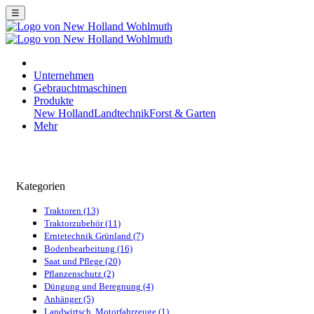
☰
Unternehmen
Gebrauchtmaschinen
Produkte
New Holland
Landtechnik
Forst & Garten
Mehr
Kategorien
Traktoren (13)
Traktorzubehör (11)
Erntetechnik Grünland (7)
Bodenbearbeitung (16)
Saat und Pflege (20)
Pflanzenschutz (2)
Düngung und Beregnung (4)
Anhänger (5)
Landwirtsch. Motorfahrzeuge (1)