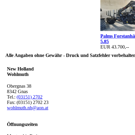
Palms Forstanh
5.85
EUR 43.700,--
Alle Angaben ohne Gewähr - Druck und Satzfehler vorbehalten
New Holland
Wohlmuth
Obergnas 38
8342 Gnas
Tel.:
(03151) 2702
Fax: (03151) 2702 23
wohlmuth.nh@aon.at
Öffnungszeiten