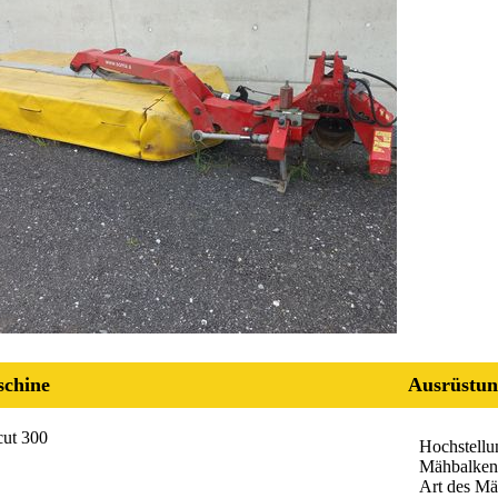
chine
Ausrüstun
cut 300
Hochstellu
Mähbalken
Art des M