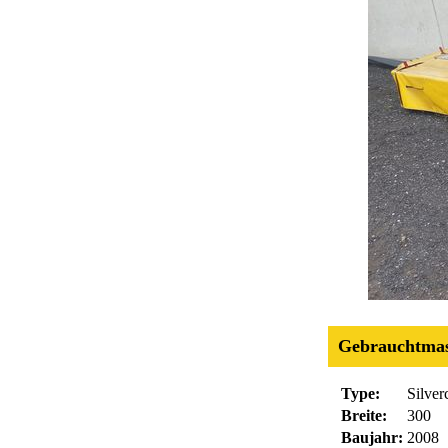
Gebrauchtmas
Type:
Silver
Breite:
300
Baujahr:
2008