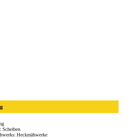
g
ng
: Scheiben
ähwerks: Heckmähwerke