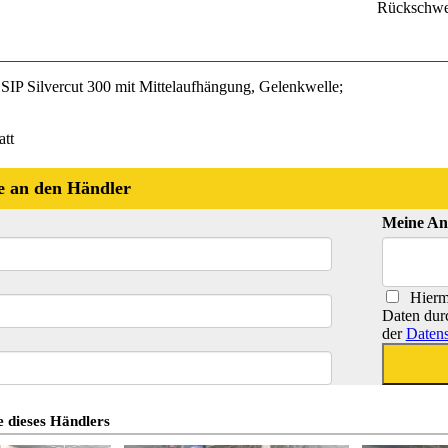
Rückschwe
IP Silvercut 300 mit Mittelaufhängung, Gelenkwelle;
att
e an den Händler
Meine An
Hiermi
Daten dur
der
Datens
 dieses Händlers