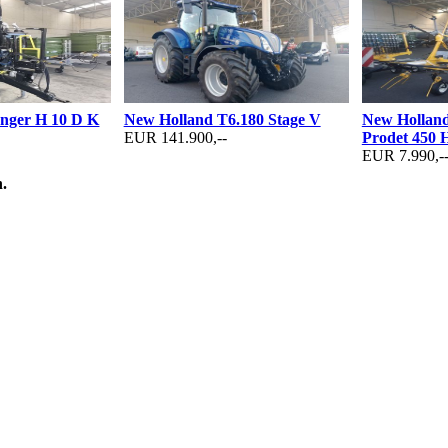
änger H 10 D K
New Holland T6.180 Stage V
New Holland
EUR 141.900,--
Prodet 450 
EUR 7.990,-
.