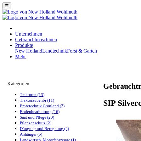
☰
Unternehmen
Gebrauchtmaschinen
Produkte
New Holland
Landtechnik
Forst & Garten
Mehr
Kategorien
Gebraucht
Traktoren (13)
Traktorzubehör (11)
SIP Silver
Erntetechnik Grünland (7)
Bodenbearbeitung (16)
Saat und Pflege (20)
Pflanzenschutz (2)
Düngung und Beregnung (4)
Anhänger (5)
Landwirtsch. Motorfahrzeuge (1)