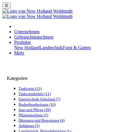
☰
Unternehmen
Gebrauchtmaschinen
Produkte
New Holland
Landtechnik
Forst & Garten
Mehr
Kategorien
Traktoren (13)
Traktorzubehör (11)
Erntetechnik Grünland (7)
Bodenbearbeitung (16)
Saat und Pflege (20)
Pflanzenschutz (2)
Düngung und Beregnung (4)
Anhänger (5)
Landwirtsch. Motorfahrzeuge (1)