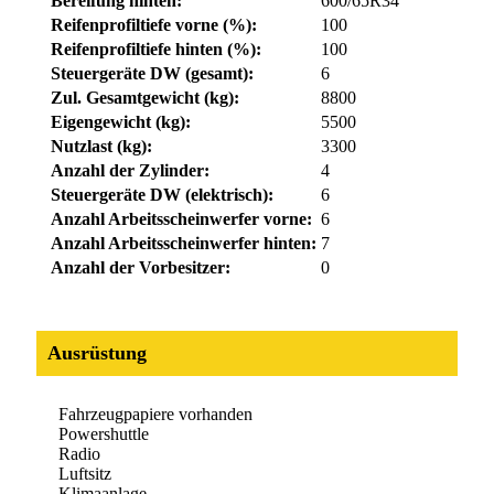
Bereifung hinten:
600/65R34
Reifenprofiltiefe vorne (%):
100
Reifenprofiltiefe hinten (%):
100
Steuergeräte DW (gesamt):
6
Zul. Gesamtgewicht (kg):
8800
Eigengewicht (kg):
5500
Nutzlast (kg):
3300
Anzahl der Zylinder:
4
Steuergeräte DW (elektrisch):
6
Anzahl Arbeitsscheinwerfer vorne:
6
Anzahl Arbeitsscheinwerfer hinten:
7
Anzahl der Vorbesitzer:
0
Ausrüstung
Fahrzeugpapiere vorhanden
Powershuttle
Radio
Luftsitz
Klimaanlage